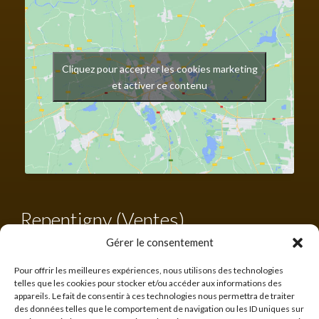
Cliquez pour accepter les cookies marketing
et activer ce contenu
Repentigny (Ventes)
Gérer le consentement
Tél. :
450 582-0203
Sans frais :
1-855-582-0203
Pour offrir les meilleures expériences, nous utilisons des technologies
francis@cabanonsquebecois.com
telles que les cookies pour stocker et/ou accéder aux informations des
appareils. Le fait de consentir à ces technologies nous permettra de traiter
Heures d'ouverture :
des données telles que le comportement de navigation ou les ID uniques sur
10h à 16h