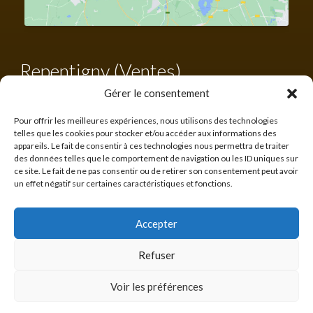
Repentigny (Ventes)
Gérer le consentement
Tél. :
450 582-0203
Sans frais :
1-855-582-0203
Pour offrir les meilleures expériences, nous utilisons des technologies
francis@cabanonsquebecois.com
telles que les cookies pour stocker et/ou accéder aux informations des
appareils. Le fait de consentir à ces technologies nous permettra de traiter
Heures d'ouverture :
des données telles que le comportement de navigation ou les ID uniques sur
10h à 16h
ce site. Le fait de ne pas consentir ou de retirer son consentement peut avoir
un effet négatif sur certaines caractéristiques et fonctions.
560 rue Lanaudière,
Repentigny
Accepter
Refuser
©
Les Cabanons Québécois JMP inc.
2026 Tous droits réservés.
Numéro de licence : 8273-6497-56
Voir les préférences