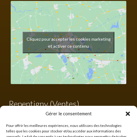
Cliquez pour accepter les cookies marketing
et activer ce contenu
Repentigny (Ventes)
Gérer le consentement
Tél. :
450 582-0203
Sans frais :
1-855-582-0203
Pour offrir les meilleures expériences, nous utilisons des technologies
francis@cabanonsquebecois.com
telles que les cookies pour stocker et/ou accéder aux informations des
appareils. Le fait de consentir à ces technologies nous permettra de traiter